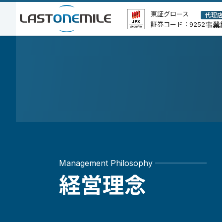
本
ポ
東証グロース
代理
証券コード：9252
事業
文
リ
シ
ー、
コ
ピ
ー
ラ
イ
ト
等
Management Philosophy
経営理念