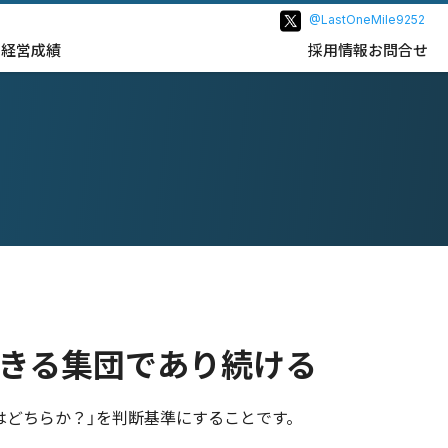
@LastOneMile9252
ス
経営成績
採用情報
お問合せ
きる集団で
あり続ける
はどちらか？」を判断基準にすることです。