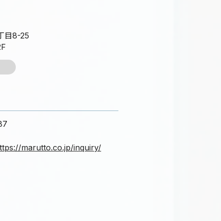
目8-25
2F
87
ttps://marutto.co.jp/inquiry/