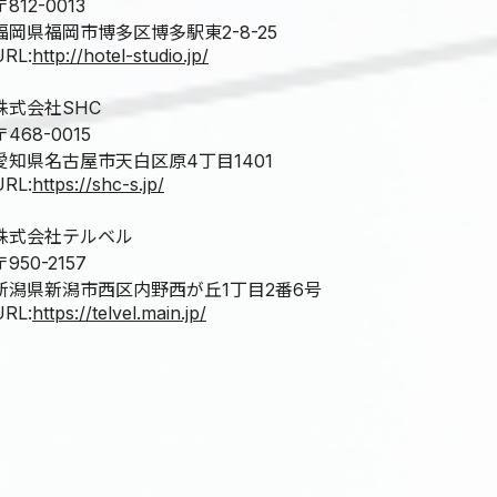
〒812-0013
福岡県福岡市博多区博多駅東2-8-25
URL:
http://hotel-studio.jp/
株式会社SHC
〒468-0015
愛知県名古屋市天白区原4丁目1401
URL:
https://shc-s.jp/
株式会社テルベル
〒950-2157
新潟県新潟市西区内野西が丘1丁目2番6号
URL:
https://telvel.main.jp/