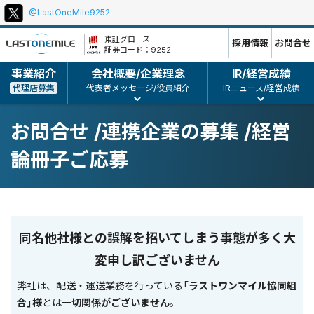
@LastOneMile9252
本
ポ
文
リ
東証グロース
採用情報
お問合せ
証券コード：9252
シ
ー、
事業紹介
会社概要/企業理念
IR/経営成績
コ
代理店募集
代表者メッセージ/役員紹介
IRニュース/経営成績
ピ
ー
お問合せ /連携企業の募集 /経営
ラ
イ
論冊子ご応募
ト
等
同名他社様との誤解を招いてしまう事態が多く大
変申し訳ございません
弊社は、配送・運送業務を行っている
「ラストワンマイル協同組
合」様
とは
一切関係がございません
。