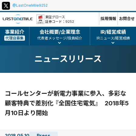
@LastOneMile9252
本
ポ
文
リ
東証グロース
採用情報
お問合せ
証券コード：9252
シ
ー、
事業紹介
会社概要/企業理念
IR/経営成績
コ
代理店募集
代表者メッセージ/役員紹介
IRニュース/経営成績
ピ
ー
ニュースリリース
ラ
イ
ト
等
コールセンターが新電力事業に参入、多彩な
顧客特典で差別化 『全国住宅電気』 2018年5
月10日より開始
2018.05.10
Press