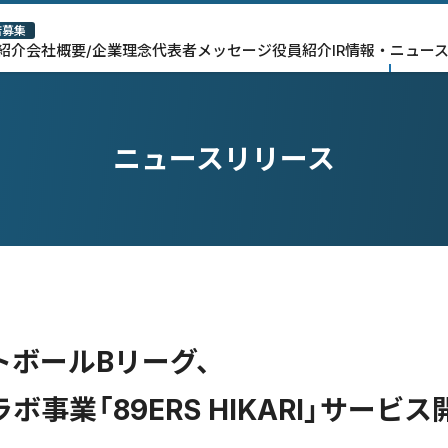
店募集
紹介
会社概要/企業理念
代表者メッセージ
役員紹介
IR情報・ニュー
ニュースリリース
トボールBリーグ、
ボ事業「89ERS HIKARI」サービ