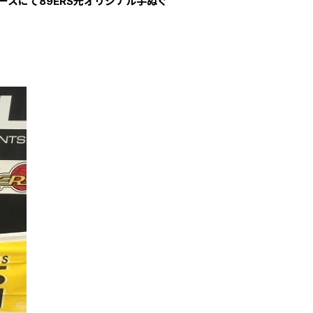
ースにて
89ERS光オリジナル手ぬぐ