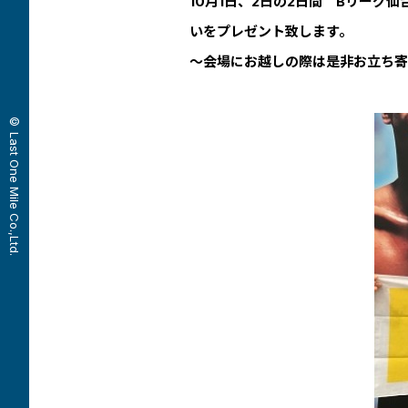
10月1日、2日の2日間 Bリーグ仙
いをプレゼント致します。
～会場にお越しの際は是非お立ち寄
© Last One Mile Co.,Ltd.