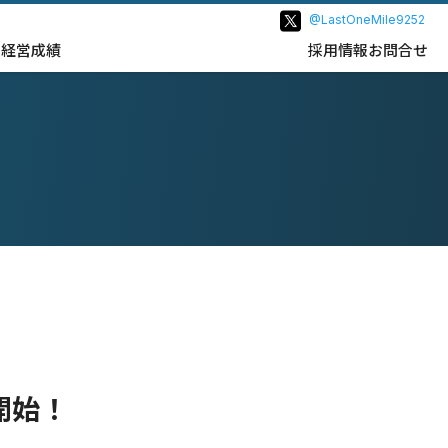
@LastOneMile9252
ス
経営成績
採用情報
お問合せ
ス開始！