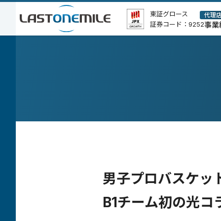
本
ポ
東証グロース
代理
証券コード：9252
事業
文
リ
シ
ー、
コ
ピ
ー
ラ
イ
ト
等
男子プロバスケッ
B1チーム初の光コラ