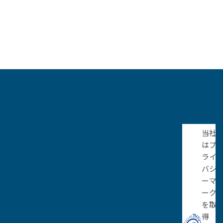
当社
はプ
ライ
バシ
ーマ
ーク
を取
得