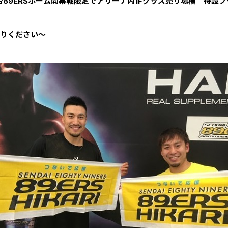
台89ERSホーム開幕戦限定で
アリーナ内1Fグッズ売り場横 特設ブ
りください～