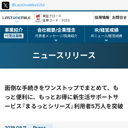
@LastOneMile9252
本
ポ
文
リ
東証グロース
採用情報
お問合せ
証券コード：9252
シ
ー、
事業紹介
会社概要/企業理念
IR/経営成績
コ
代理店募集
代表者メッセージ/役員紹介
IRニュース/経営成績
ピ
ー
ニュースリリース
ラ
イ
ト
等
面倒な手続きをワンストップでまとめて、も
っと便利に、もっとお得に新生活サポートサ
ービス『まるっとシリーズ』利用者5万人を突破
2019.09.11
Press