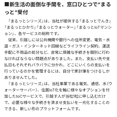
■新生活の面倒な手間を、窓口ひとつで”まる
っと”受付
『まるっとシリーズ』は、当社が提供する『まるっとでんき』
『まるっとひかり』『まるっとウォーター』『まるっとIoTマンシ
ョン』、各サービスの総称です。
従来、引越しには公共機関や銀行への住所変更、電気・水
道・ガス・インターネット回線などライフライン契約、運送
手配に不用品の処分など、非常に煩雑な手続きを個別に行わ
なければならない問題点がありました。また、支払い先や支
払日もそれぞれバラバラに分かれ、どこにいくらの支払いを
行っているのかを管理するには、自分で家計簿をつけるしか
ありませんでした。
『まるっとシリーズ』は、当社事業である電気、通信、水（ウ
ォーターサーバー）、住居IoT化を軸に様々なオプションを付
加したtoCサービスで、引越す人が当社1社に申し込むだけ
で、必要な様々な手続きを済ませ支払いを一元化することの
できる、新しい形のプラットフォームです。