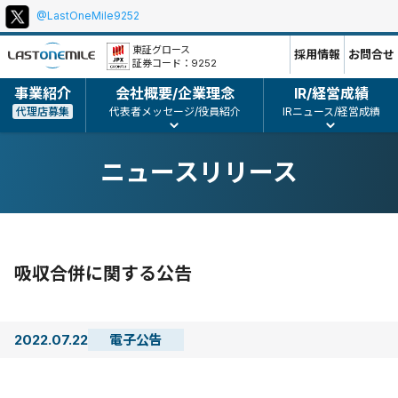
@LastOneMile9252
本
ポ
文
リ
東証グロース
採用情報
お問合せ
証券コード：9252
シ
ー、
事業紹介
会社概要/企業理念
IR/経営成績
コ
代理店募集
代表者メッセージ/役員紹介
IRニュース/経営成績
ピ
ー
ニュースリリース
ラ
イ
ト
等
吸収合併に関する公告
2022.07.22
電子公告