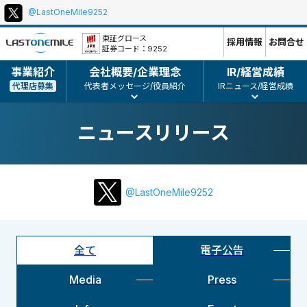
@LastOneMile9252
本
ポ
文
リ
東証グロース
採用情報
お問合せ
証券コード：9252
シ
ー、
事業紹介
会社概要/企業理念
IR/経営成績
コ
代理店募集
代表者メッセージ/役員紹介
IRニュース/経営成績
ピ
ー
ニュースリリース
ラ
イ
ト
等
@LastOneMile9252
全て
電子公告
Media
Press