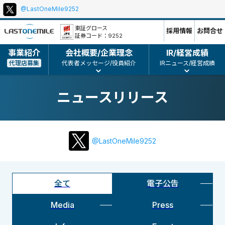
@LastOneMile9252
本
ポ
文
リ
東証グロース
採用情報
お問合せ
証券コード：9252
シ
ー、
事業紹介
会社概要/企業理念
IR/経営成績
コ
代理店募集
代表者メッセージ/役員紹介
IRニュース/経営成績
ピ
ー
ニュースリリース
ラ
イ
ト
等
@LastOneMile9252
全て
電子公告
Media
Press