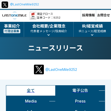
@LastOneMile9252
本
ポ
文
リ
東証グロース
採用情報
お問合せ
証券コード：9252
シ
ー、
事業紹介
会社概要/企業理念
IR/経営成績
コ
代理店募集
代表者メッセージ/役員紹介
IRニュース/経営成績
ピ
ー
ニュースリリース
ラ
イ
ト
等
@LastOneMile9252
全て
電子公告
Media
Press